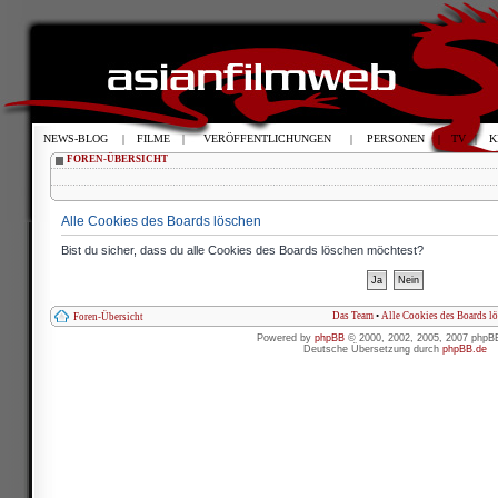
NEWS-BLOG
|
FILME
|
VERÖFFENTLICHUNGEN
|
PERSONEN
|
TV
|
K
FOREN-ÜBERSICHT
Alle Cookies des Boards löschen
Bist du sicher, dass du alle Cookies des Boards löschen möchtest?
Das Team
•
Alle Cookies des Boards l
Foren-Übersicht
Powered by
phpBB
© 2000, 2002, 2005, 2007 phpB
Deutsche Übersetzung durch
phpBB.de