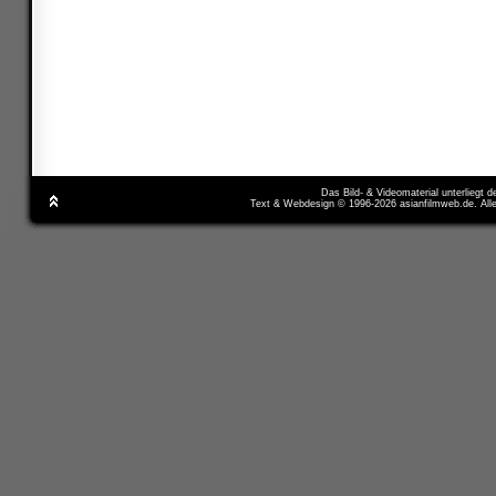
Das Bild- & Videomaterial unterliegt 
Text & Webdesign © 1996-2026 asianfilmweb.de. All