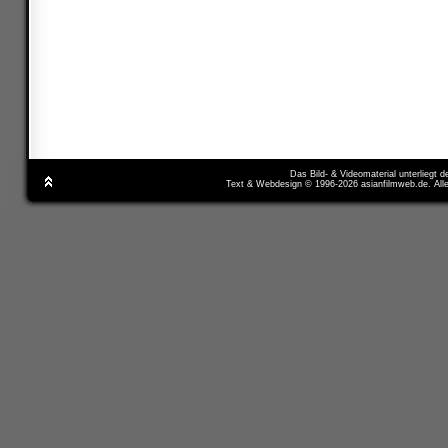
Das Bild- & Videomaterial unterliegt 
Text & Webdesign © 1996-2026 asianfilmweb.de. All