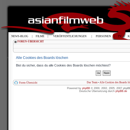
NEWS-BLOG
|
FILME
|
VERÖFFENTLICHUNGEN
|
PERSONEN
|
TV
|
K
FOREN-ÜBERSICHT
Alle Cookies des Boards löschen
Bist du sicher, dass du alle Cookies des Boards löschen möchtest?
Das Team
•
Alle Cookies des Boards l
Foren-Übersicht
Powered by
phpBB
© 2000, 2002, 2005, 2007 phpB
Deutsche Übersetzung durch
phpBB.de