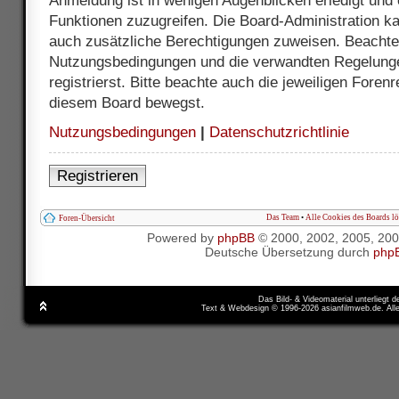
Anmeldung ist in wenigen Augenblicken erledigt und e
Funktionen zuzugreifen. Die Board-Administration ka
auch zusätzliche Berechtigungen zuweisen. Beachte 
Nutzungsbedingungen und die verwandten Regelunge
registrierst. Bitte beachte auch die jeweiligen Foren
diesem Board bewegst.
Nutzungsbedingungen
|
Datenschutzrichtlinie
Registrieren
Das Team
•
Alle Cookies des Boards l
Foren-Übersicht
Powered by
phpBB
© 2000, 2002, 2005, 20
Deutsche Übersetzung durch
php
Das Bild- & Videomaterial unterliegt 
Text & Webdesign © 1996-2026 asianfilmweb.de. All