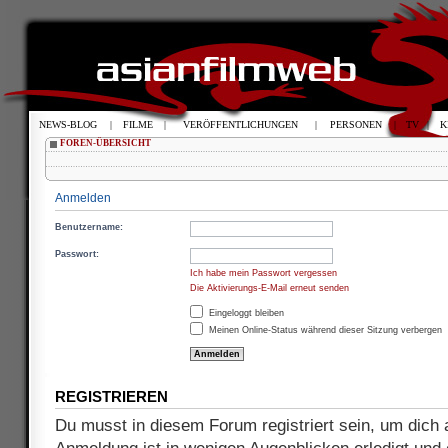
NEWS-BLOG
|
FILME
|
VERÖFFENTLICHUNGEN
|
PERSONEN
|
TV
|
K
FOREN-ÜBERSICHT
Anmelden
Benutzername:
Passwort:
Ich habe mein Passwort vergessen
Die Aktivierungs-E-Mail erneut senden
Eingeloggt bleiben
Meinen Online-Status während dieser Sitzung verbergen
REGISTRIEREN
Du musst in diesem Forum registriert sein, um dich