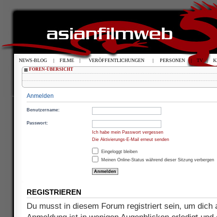
NEWS-BLOG
|
FILME
|
VERÖFFENTLICHUNGEN
|
PERSONEN
|
TV
|
K
FOREN-ÜBERSICHT
Anmelden
Benutzername:
Passwort:
Ich habe mein Passwort vergessen
Die Aktivierungs-E-Mail erneut senden
Eingeloggt bleiben
Meinen Online-Status während dieser Sitzung verbergen
REGISTRIEREN
Du musst in diesem Forum registriert sein, um dich