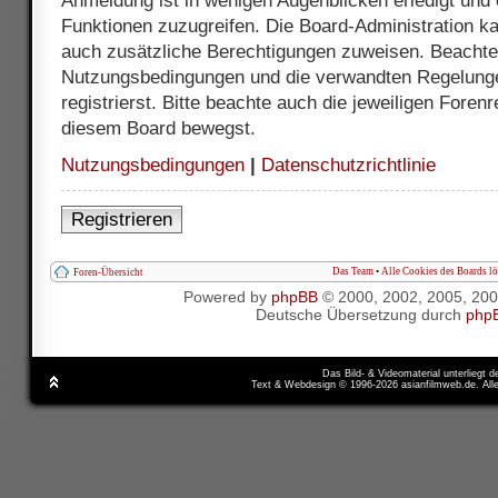
Anmeldung ist in wenigen Augenblicken erledigt und e
Funktionen zuzugreifen. Die Board-Administration ka
auch zusätzliche Berechtigungen zuweisen. Beachte 
Nutzungsbedingungen und die verwandten Regelunge
registrierst. Bitte beachte auch die jeweiligen Foren
diesem Board bewegst.
Nutzungsbedingungen
|
Datenschutzrichtlinie
Registrieren
Das Team
•
Alle Cookies des Boards l
Foren-Übersicht
Powered by
phpBB
© 2000, 2002, 2005, 20
Deutsche Übersetzung durch
php
Das Bild- & Videomaterial unterliegt 
Text & Webdesign © 1996-2026 asianfilmweb.de. All