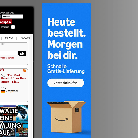
egistrieren
t bleiben
|
TEAM
|
HOME
CHE
terte Suche
 VÖ
The Most
Heretical Last Boss
Queen - Die...
KSM
•