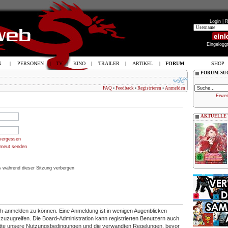
Login |
R
Eingelogg
N
|
PERSONEN
|
TV
|
KINO
|
TRAILER
|
ARTIKEL
|
FORUM
SHOP
FORUM-SU
FAQ
•
Feedback
•
Registrieren
•
Anmelden
Erwei
AKTUELLE
vergessen
erneut senden
 während dieser Sitzung verbergen
ich anmelden zu können. Eine Anmeldung ist in wenigen Augenblicken
en zuzugreifen. Die Board-Administration kann registrierten Benutzern auch
itte unsere Nutzungsbedingungen und die verwandten Regelungen, bevor