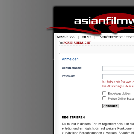
NEWS-BLOG
|
FILME
|
VERÖFFENTLICHUNGE
FOREN-ÜBERSICHT
Anmelden
Benutzername:
Passwort:
Ich habe mein Passwort 
Die Aktivierungs-E-Mail 
Eingeloggt bleiben
Meinen Online-Status
REGISTRIEREN
Du musst in diesem Forum registriert sein, um d
erledigt und ermöglicht dir, auf weitere Funktion
zusätzliche Berechtigungen zuweisen. Beachte b