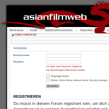
NEWS-BLOG
|
FILME
|
VERÖFFENTLICHUNGEN
|
PERSONEN
|
TV
|
K
FOREN-ÜBERSICHT
Anmelden
Benutzername:
Passwort:
Ich habe mein Passwort vergessen
Die Aktivierungs-E-Mail erneut senden
Eingeloggt bleiben
Meinen Online-Status während dieser Sitzung verbergen
REGISTRIEREN
Du musst in diesem Forum registriert sein, um dich