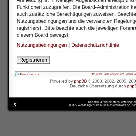
Anmeldung ist in wenigen Augenblicken erledigt und e
Funktionen zuzugreifen. Die Board-Administration ka
auch zusätzliche Berechtigungen zuweisen. Beachte 
Nutzungsbedingungen und die verwandten Regelunge
registrierst. Bitte beachte auch die jeweiligen Foren
diesem Board bewegst.
Nutzungsbedingungen
|
Datenschutzrichtlinie
Registrieren
Das Team
•
Alle Cookies des Boards l
Foren-Übersicht
Powered by
phpBB
© 2000, 2002, 2005, 20
Deutsche Übersetzung durch
php
Das Bild- & Videomaterial unterliegt 
Text & Webdesign © 1996-2026 asianfilmweb.de. All