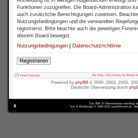
Anmeldung ist in wenigen Augenblicken erledigt und e
Funktionen zuzugreifen. Die Board-Administration ka
auch zusätzliche Berechtigungen zuweisen. Beachte 
Nutzungsbedingungen und die verwandten Regelunge
registrierst. Bitte beachte auch die jeweiligen Foren
diesem Board bewegst.
Nutzungsbedingungen
|
Datenschutzrichtlinie
Registrieren
Das Team
•
Alle Cookies des Boards l
Foren-Übersicht
Powered by
phpBB
© 2000, 2002, 2005, 20
Deutsche Übersetzung durch
php
Das Bild- & Videomaterial unterliegt 
Text & Webdesign © 1996-2026 asianfilmweb.de. All