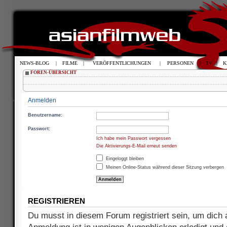
NEWS-BLOG
|
FILME
|
VERÖFFENTLICHUNGEN
|
PERSONEN
|
TV
|
K
FOREN-ÜBERSICHT
Anmelden
Benutzername:
Passwort:
Ich habe mein Passwort vergessen
Die Aktivierungs-E-Mail erneut senden
Eingeloggt bleiben
Meinen Online-Status während dieser Sitzung verbergen
REGISTRIEREN
Du musst in diesem Forum registriert sein, um dich