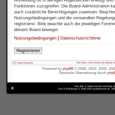
Anmeldung ist in wenigen Augenblicken erledigt und e
Funktionen zuzugreifen. Die Board-Administration ka
auch zusätzliche Berechtigungen zuweisen. Beachte 
Nutzungsbedingungen und die verwandten Regelunge
registrierst. Bitte beachte auch die jeweiligen Foren
diesem Board bewegst.
Nutzungsbedingungen
|
Datenschutzrichtlinie
Registrieren
Das Team
•
Alle Cookies des Boards l
Foren-Übersicht
Powered by
phpBB
© 2000, 2002, 2005, 20
Deutsche Übersetzung durch
php
Das Bild- & Videomaterial unterliegt 
Text & Webdesign © 1996-2026 asianfilmweb.de. All