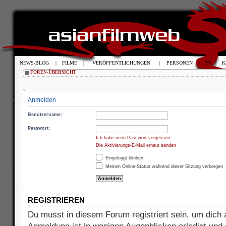
NEWS-BLOG
|
FILME
|
VERÖFFENTLICHUNGEN
|
PERSONEN
|
TV
|
K
FOREN-ÜBERSICHT
Anmelden
Benutzername:
Passwort:
Ich habe mein Passwort vergessen
Die Aktivierungs-E-Mail erneut senden
Eingeloggt bleiben
Meinen Online-Status während dieser Sitzung verbergen
REGISTRIEREN
Du musst in diesem Forum registriert sein, um dich