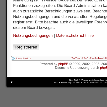
Anmeldung ist in wenigen Augenblicken erledigt und e
Funktionen zuzugreifen. Die Board-Administration ka
auch zusätzliche Berechtigungen zuweisen. Beachte 
Nutzungsbedingungen und die verwandten Regelunge
registrierst. Bitte beachte auch die jeweiligen Foren
diesem Board bewegst.
Nutzungsbedingungen
|
Datenschutzrichtlinie
Registrieren
Das Team
•
Alle Cookies des Boards l
Foren-Übersicht
Powered by
phpBB
© 2000, 2002, 2005, 20
Deutsche Übersetzung durch
php
Das Bild- & Videomaterial unterliegt 
Text & Webdesign © 1996-2026 asianfilmweb.de. All