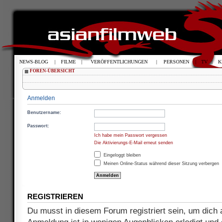
NEWS-BLOG
|
FILME
|
VERÖFFENTLICHUNGEN
|
PERSONEN
|
TV
|
K
FOREN-ÜBERSICHT
Anmelden
Benutzername:
Passwort:
Ich habe mein Passwort vergessen
Die Aktivierungs-E-Mail erneut senden
Eingeloggt bleiben
Meinen Online-Status während dieser Sitzung verbergen
REGISTRIEREN
Du musst in diesem Forum registriert sein, um dich