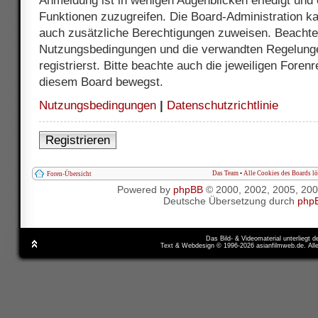
Anmeldung ist in wenigen Augenblicken erledigt und e
Funktionen zuzugreifen. Die Board-Administration ka
auch zusätzliche Berechtigungen zuweisen. Beachte 
Nutzungsbedingungen und die verwandten Regelunge
registrierst. Bitte beachte auch die jeweiligen Foren
diesem Board bewegst.
Nutzungsbedingungen
|
Datenschutzrichtlinie
Registrieren
Das Team
•
Alle Cookies des Boards l
Foren-Übersicht
Powered by
phpBB
© 2000, 2002, 2005, 20
Deutsche Übersetzung durch
php
Das Bild- & Videomaterial unterliegt 
Text & Webdesign © 1996-2026 asianfilmweb.de. All