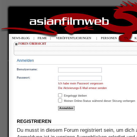
NEWS-BLOG
|
FILME
|
VERÖFFENTLICHUNGEN
|
PERSONEN
|
TV
|
K
FOREN-ÜBERSICHT
Anmelden
Benutzername:
Passwort:
Ich habe mein Passwort vergessen
Die Aktivierungs-E-Mail erneut senden
Eingeloggt bleiben
Meinen Online-Status während dieser Sitzung verbergen
REGISTRIEREN
Du musst in diesem Forum registriert sein, um dich