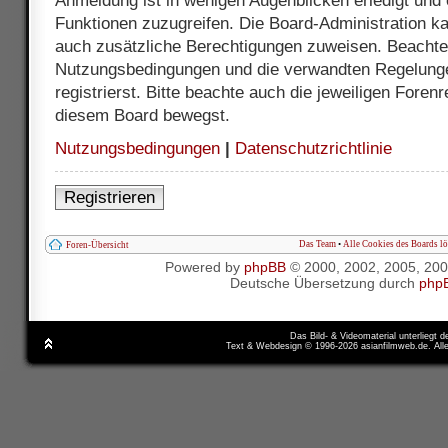
Anmeldung ist in wenigen Augenblicken erledigt und e
Funktionen zuzugreifen. Die Board-Administration ka
auch zusätzliche Berechtigungen zuweisen. Beachte 
Nutzungsbedingungen und die verwandten Regelunge
registrierst. Bitte beachte auch die jeweiligen Foren
diesem Board bewegst.
Nutzungsbedingungen
|
Datenschutzrichtlinie
Registrieren
Das Team
•
Alle Cookies des Boards l
Foren-Übersicht
Powered by
phpBB
© 2000, 2002, 2005, 20
Deutsche Übersetzung durch
php
Das Bild- & Videomaterial unterliegt 
Text & Webdesign © 1996-2026 asianfilmweb.de. All