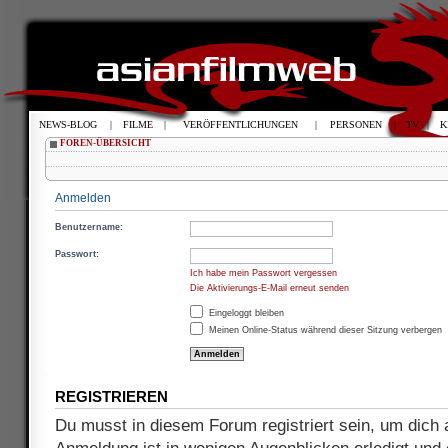
NEWS-BLOG
|
FILME
|
VERÖFFENTLICHUNGEN
|
PERSONEN
|
TV
|
K
FOREN-ÜBERSICHT
Anmelden
Benutzername:
Passwort:
Ich habe mein Passwort vergessen
Die Aktivierungs-E-Mail erneut senden
Eingeloggt bleiben
Meinen Online-Status während dieser Sitzung verbergen
REGISTRIEREN
Du musst in diesem Forum registriert sein, um dich