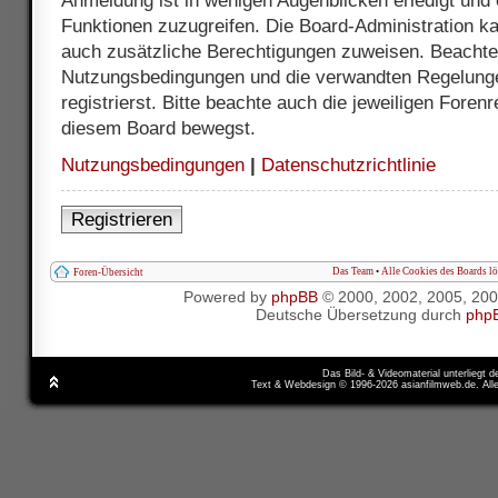
Anmeldung ist in wenigen Augenblicken erledigt und e
Funktionen zuzugreifen. Die Board-Administration ka
auch zusätzliche Berechtigungen zuweisen. Beachte 
Nutzungsbedingungen und die verwandten Regelunge
registrierst. Bitte beachte auch die jeweiligen Foren
diesem Board bewegst.
Nutzungsbedingungen
|
Datenschutzrichtlinie
Registrieren
Das Team
•
Alle Cookies des Boards l
Foren-Übersicht
Powered by
phpBB
© 2000, 2002, 2005, 20
Deutsche Übersetzung durch
php
Das Bild- & Videomaterial unterliegt 
Text & Webdesign © 1996-2026 asianfilmweb.de. All