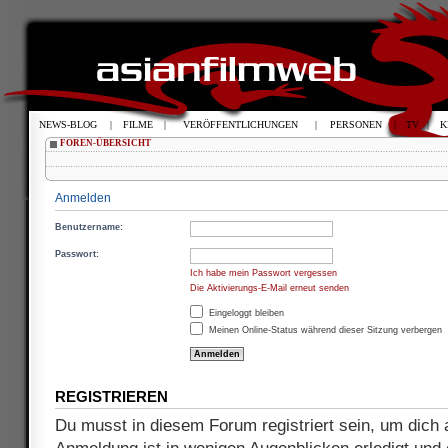
NEWS-BLOG
|
FILME
|
VERÖFFENTLICHUNGEN
|
PERSONEN
|
TV
|
K
FOREN-ÜBERSICHT
Anmelden
Benutzername:
Passwort:
Ich habe mein Passwort vergessen
Die Aktivierungs-E-Mail erneut senden
Eingeloggt bleiben
Meinen Online-Status während dieser Sitzung verbergen
REGISTRIEREN
Du musst in diesem Forum registriert sein, um dich