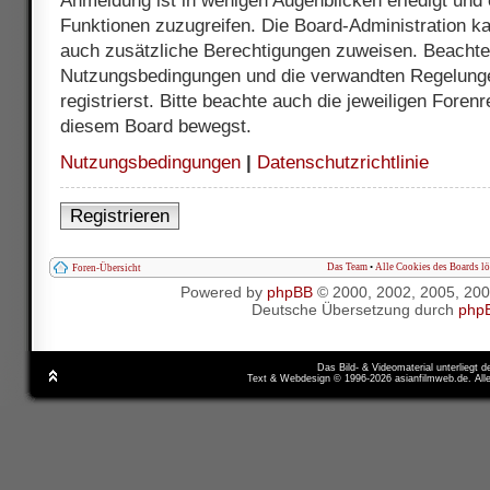
Anmeldung ist in wenigen Augenblicken erledigt und e
Funktionen zuzugreifen. Die Board-Administration ka
auch zusätzliche Berechtigungen zuweisen. Beachte 
Nutzungsbedingungen und die verwandten Regelunge
registrierst. Bitte beachte auch die jeweiligen Foren
diesem Board bewegst.
Nutzungsbedingungen
|
Datenschutzrichtlinie
Registrieren
Das Team
•
Alle Cookies des Boards l
Foren-Übersicht
Powered by
phpBB
© 2000, 2002, 2005, 20
Deutsche Übersetzung durch
php
Das Bild- & Videomaterial unterliegt 
Text & Webdesign © 1996-2026 asianfilmweb.de. All