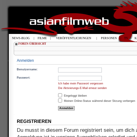
NEWS-BLOG
|
FILME
|
VERÖFFENTLICHUNGEN
|
PERSONEN
|
TV
|
K
FOREN-ÜBERSICHT
Anmelden
Benutzername:
Passwort:
Ich habe mein Passwort vergessen
Die Aktivierungs-E-Mail erneut senden
Eingeloggt bleiben
Meinen Online-Status während dieser Sitzung verbergen
REGISTRIEREN
Du musst in diesem Forum registriert sein, um dich