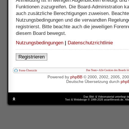
Anmeldung ist in wenigen Augenblicken erledigt und e
Funktionen zuzugreifen. Die Board-Administration ka
auch zusätzliche Berechtigungen zuweisen. Beachte 
Nutzungsbedingungen und die verwandten Regelunge
registrierst. Bitte beachte auch die jeweiligen Foren
diesem Board bewegst.
Nutzungsbedingungen
|
Datenschutzrichtlinie
Registrieren
Das Team
•
Alle Cookies des Boards l
Foren-Übersicht
Powered by
phpBB
© 2000, 2002, 2005, 20
Deutsche Übersetzung durch
php
Das Bild- & Videomaterial unterliegt 
Text & Webdesign © 1996-2026 asianfilmweb.de. All