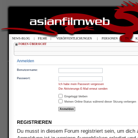
NEWS-BLOG
|
FILME
|
VERÖFFENTLICHUNGEN
|
PERSONEN
|
TV
|
K
FOREN-ÜBERSICHT
Anmelden
Benutzername:
Passwort:
Ich habe mein Passwort vergessen
Die Aktivierungs-E-Mail erneut senden
Eingeloggt bleiben
Meinen Online-Status während dieser Sitzung verbergen
REGISTRIEREN
Du musst in diesem Forum registriert sein, um dich