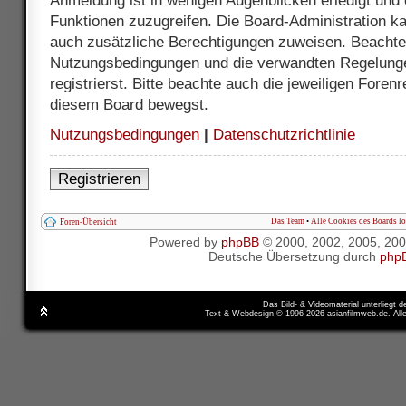
Anmeldung ist in wenigen Augenblicken erledigt und e
Funktionen zuzugreifen. Die Board-Administration ka
auch zusätzliche Berechtigungen zuweisen. Beachte 
Nutzungsbedingungen und die verwandten Regelunge
registrierst. Bitte beachte auch die jeweiligen Foren
diesem Board bewegst.
Nutzungsbedingungen
|
Datenschutzrichtlinie
Registrieren
Das Team
•
Alle Cookies des Boards l
Foren-Übersicht
Powered by
phpBB
© 2000, 2002, 2005, 20
Deutsche Übersetzung durch
php
Das Bild- & Videomaterial unterliegt 
Text & Webdesign © 1996-2026 asianfilmweb.de. All