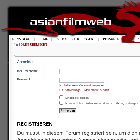
NEWS-BLOG
|
FILME
|
VERÖFFENTLICHUNGEN
|
PERSONEN
|
TV
|
K
FOREN-ÜBERSICHT
Anmelden
Benutzername:
Passwort:
Ich habe mein Passwort vergessen
Die Aktivierungs-E-Mail erneut senden
Eingeloggt bleiben
Meinen Online-Status während dieser Sitzung verbergen
REGISTRIEREN
Du musst in diesem Forum registriert sein, um dich