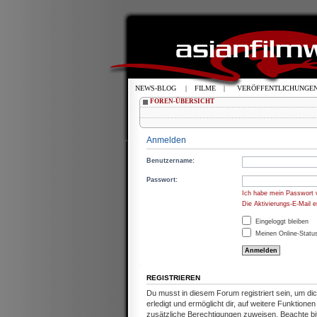
NEWS-BLOG
|
FILME
|
VERÖFFENTLICHUNGE
FOREN-ÜBERSICHT
Anmelden
Benutzername:
Passwort:
Ich habe mein Passwort 
Die Aktivierungs-E-Mail 
Eingeloggt bleiben
Meinen Online-Status
REGISTRIEREN
Du musst in diesem Forum registriert sein, um d
erledigt und ermöglicht dir, auf weitere Funktion
zusätzliche Berechtigungen zuweisen. Beachte b