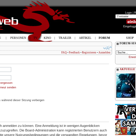
Login |
R
Eingelogg
N
|
PERSONEN
|
TV
|
KINO
|
TRAILER
|
ARTIKEL
|
FORUM
SHOP
FORUM-SU
FAQ
•
Feedback
•
Registrieren
•
Anmelden
Erwei
AKTUELLE
vergessen
erneut senden
 während dieser Sitzung verbergen
ich anmelden zu können. Eine Anmeldung ist in wenigen Augenblicken
en zuzugreifen. Die Board-Administration kann registrierten Benutzern auch
itte unsere Nutzungsbedingungen und die verwandten Regelungen, bevor