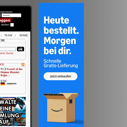
egistrieren
t bleiben
|
TEAM
|
HOME
CHE
terte Suche
 VÖ
Sword of the
Demon Hunter:
Kijin...
KSM
•