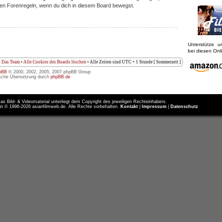
iligen Forenregeln, wenn du dich in diesem Board bewegst.
Unterstütze 
bei diesen On
Das Team
•
Alle Cookies des Boards löschen
• Alle Zeiten sind UTC + 1 Stunde [ Sommerzeit ]
pBB
© 2000, 2002, 2005, 2007 phpBB Group
sche Übersetzung durch
phpBB.de
as Bild- & Videomaterial unterliegt dem Copyright des jeweiligen Rechteinhabers.
n © 1996-2026 asianfilmweb.de. Alle Rechte vorbehalten.
Kontakt
|
Impressum
|
Datenschutz