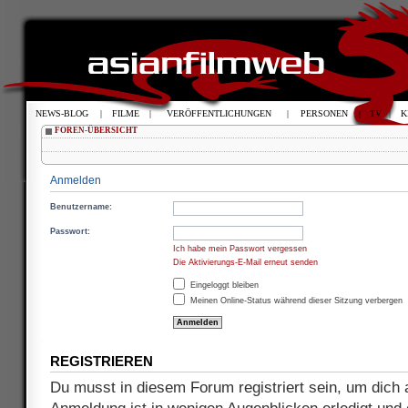
NEWS-BLOG
|
FILME
|
VERÖFFENTLICHUNGEN
|
PERSONEN
|
TV
|
K
FOREN-ÜBERSICHT
Anmelden
Benutzername:
Passwort:
Ich habe mein Passwort vergessen
Die Aktivierungs-E-Mail erneut senden
Eingeloggt bleiben
Meinen Online-Status während dieser Sitzung verbergen
REGISTRIEREN
Du musst in diesem Forum registriert sein, um dich