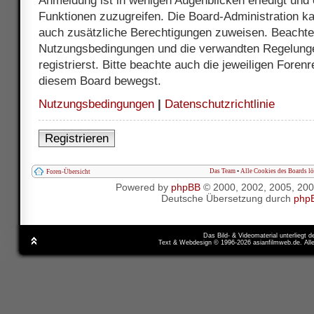
Anmeldung ist in wenigen Augenblicken erledigt und e
Funktionen zuzugreifen. Die Board-Administration ka
auch zusätzliche Berechtigungen zuweisen. Beachte 
Nutzungsbedingungen und die verwandten Regelunge
registrierst. Bitte beachte auch die jeweiligen Foren
diesem Board bewegst.
Nutzungsbedingungen
|
Datenschutzrichtlinie
Registrieren
Das Team
•
Alle Cookies des Boards l
Foren-Übersicht
Powered by
phpBB
© 2000, 2002, 2005, 20
Deutsche Übersetzung durch
php
Das Bild- & Videomaterial unterliegt 
Text & Webdesign © 1996-2026 asianfilmweb.de. All