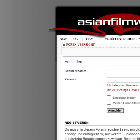
NEWS-BLOG
|
FILME
|
VERÖFFENTLICHUNGE
FOREN-ÜBERSICHT
Anmelden
Benutzername:
Passwort:
Ich habe mein Passwort 
Die Aktivierungs-E-Mail 
Eingeloggt bleiben
Meinen Online-Status
REGISTRIEREN
Du musst in diesem Forum registriert sein, um d
erledigt und ermöglicht dir, auf weitere Funktion
zusätzliche Berechtigungen zuweisen. Beachte b