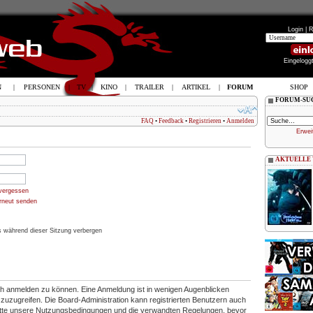
Login |
R
Eingelogg
N
|
PERSONEN
|
TV
|
KINO
|
TRAILER
|
ARTIKEL
|
FORUM
SHOP
FORUM-SU
FAQ
•
Feedback
•
Registrieren
•
Anmelden
Erwei
AKTUELLE
vergessen
erneut senden
 während dieser Sitzung verbergen
ich anmelden zu können. Eine Anmeldung ist in wenigen Augenblicken
en zuzugreifen. Die Board-Administration kann registrierten Benutzern auch
itte unsere Nutzungsbedingungen und die verwandten Regelungen, bevor