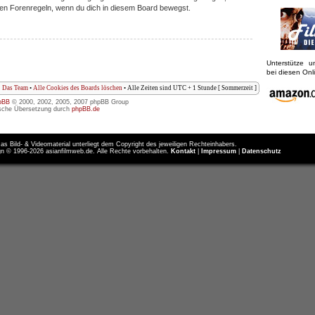
iligen Forenregeln, wenn du dich in diesem Board bewegst.
Unterstütze 
bei diesen On
Das Team
•
Alle Cookies des Boards löschen
• Alle Zeiten sind UTC + 1 Stunde [ Sommerzeit ]
pBB
© 2000, 2002, 2005, 2007 phpBB Group
sche Übersetzung durch
phpBB.de
as Bild- & Videomaterial unterliegt dem Copyright des jeweiligen Rechteinhabers.
n © 1996-2026 asianfilmweb.de. Alle Rechte vorbehalten.
Kontakt
|
Impressum
|
Datenschutz