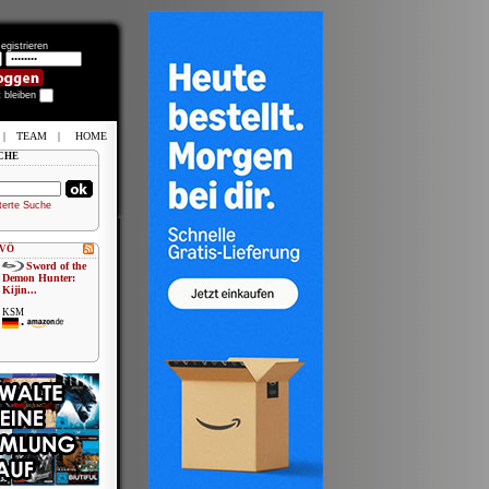
egistrieren
t bleiben
|
TEAM
|
HOME
CHE
terte Suche
 VÖ
Sword of the
Demon Hunter:
Kijin...
KSM
•