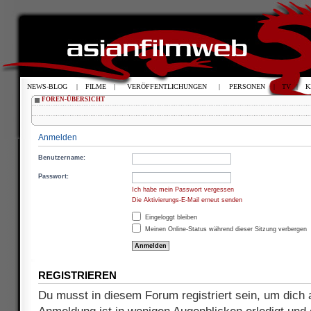
NEWS-BLOG
|
FILME
|
VERÖFFENTLICHUNGEN
|
PERSONEN
|
TV
|
K
FOREN-ÜBERSICHT
Anmelden
Benutzername:
Passwort:
Ich habe mein Passwort vergessen
Die Aktivierungs-E-Mail erneut senden
Eingeloggt bleiben
Meinen Online-Status während dieser Sitzung verbergen
REGISTRIEREN
Du musst in diesem Forum registriert sein, um dich