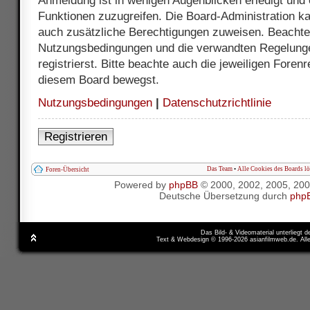
Anmeldung ist in wenigen Augenblicken erledigt und e
Funktionen zuzugreifen. Die Board-Administration ka
auch zusätzliche Berechtigungen zuweisen. Beachte 
Nutzungsbedingungen und die verwandten Regelunge
registrierst. Bitte beachte auch die jeweiligen Foren
diesem Board bewegst.
Nutzungsbedingungen
|
Datenschutzrichtlinie
Registrieren
Das Team
•
Alle Cookies des Boards l
Foren-Übersicht
Powered by
phpBB
© 2000, 2002, 2005, 20
Deutsche Übersetzung durch
php
Das Bild- & Videomaterial unterliegt 
Text & Webdesign © 1996-2026 asianfilmweb.de. All