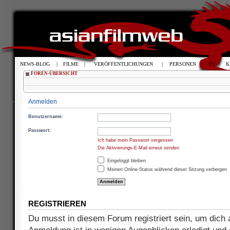
NEWS-BLOG
|
FILME
|
VERÖFFENTLICHUNGEN
|
PERSONEN
|
TV
|
K
FOREN-ÜBERSICHT
Anmelden
Benutzername:
Passwort:
Ich habe mein Passwort vergessen
Die Aktivierungs-E-Mail erneut senden
Eingeloggt bleiben
Meinen Online-Status während dieser Sitzung verbergen
REGISTRIEREN
Du musst in diesem Forum registriert sein, um dich