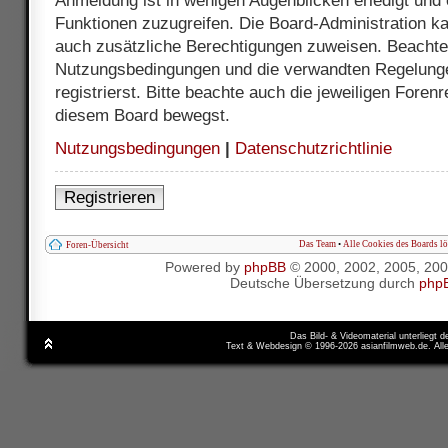
Anmeldung ist in wenigen Augenblicken erledigt und e
Funktionen zuzugreifen. Die Board-Administration ka
auch zusätzliche Berechtigungen zuweisen. Beachte 
Nutzungsbedingungen und die verwandten Regelunge
registrierst. Bitte beachte auch die jeweiligen Foren
diesem Board bewegst.
Nutzungsbedingungen
|
Datenschutzrichtlinie
Registrieren
Das Team
•
Alle Cookies des Boards l
Foren-Übersicht
Powered by
phpBB
© 2000, 2002, 2005, 20
Deutsche Übersetzung durch
php
Das Bild- & Videomaterial unterliegt 
Text & Webdesign © 1996-2026 asianfilmweb.de. All