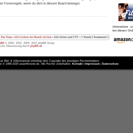
iligen Forenregeln, wenn du dich in diesem Board bewegst.
Unterstütze 
bei diesen On
Das Team
•
Alle Cookies des Boards löschen
• Alle Zeiten sind UTC + 1 Stunde [ Sommerzeit ]
pBB
© 2000, 2002, 2005, 2007 phpBB Group
sche Übersetzung durch
phpBB.de
as Bild- & Videomaterial unterliegt dem Copyright des jeweiligen Rechteinhabers.
n © 1996-2026 asianfilmweb.de. Alle Rechte vorbehalten.
Kontakt
|
Impressum
|
Datenschutz