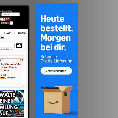
egistrieren
t bleiben
|
TEAM
|
HOME
CHE
terte Suche
 VÖ
Sword of the
Demon Hunter:
Kijin...
KSM
•