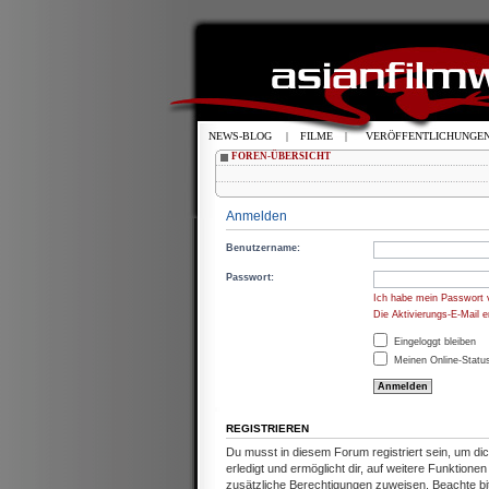
NEWS-BLOG
|
FILME
|
VERÖFFENTLICHUNGE
FOREN-ÜBERSICHT
Anmelden
Benutzername:
Passwort:
Ich habe mein Passwort 
Die Aktivierungs-E-Mail 
Eingeloggt bleiben
Meinen Online-Status
REGISTRIEREN
Du musst in diesem Forum registriert sein, um d
erledigt und ermöglicht dir, auf weitere Funktion
zusätzliche Berechtigungen zuweisen. Beachte b