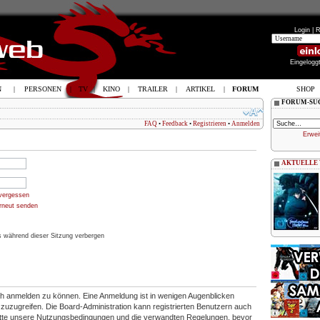
Login |
R
Eingelogg
N
|
PERSONEN
|
TV
|
KINO
|
TRAILER
|
ARTIKEL
|
FORUM
SHOP
FORUM-SU
FAQ
•
Feedback
•
Registrieren
•
Anmelden
Erwei
AKTUELLE
vergessen
erneut senden
 während dieser Sitzung verbergen
ich anmelden zu können. Eine Anmeldung ist in wenigen Augenblicken
en zuzugreifen. Die Board-Administration kann registrierten Benutzern auch
itte unsere Nutzungsbedingungen und die verwandten Regelungen, bevor