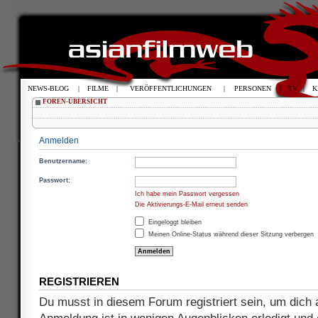
NEWS-BLOG
|
FILME
|
VERÖFFENTLICHUNGEN
|
PERSONEN
|
TV
|
K
FOREN-ÜBERSICHT
Anmelden
Benutzername:
Passwort:
Ich habe mein Passwort vergessen
Die Aktivierungs-E-Mail erneut senden
Eingeloggt bleiben
Meinen Online-Status während dieser Sitzung verbergen
REGISTRIEREN
Du musst in diesem Forum registriert sein, um dich