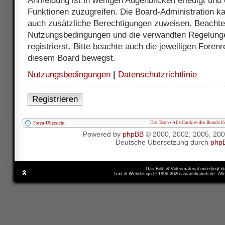
Anmeldung ist in wenigen Augenblicken erledigt und e
Funktionen zuzugreifen. Die Board-Administration ka
auch zusätzliche Berechtigungen zuweisen. Beachte 
Nutzungsbedingungen und die verwandten Regelunge
registrierst. Bitte beachte auch die jeweiligen Foren
diesem Board bewegst.
Nutzungsbedingungen
|
Datenschutzrichtlinie
Registrieren
Das Team
•
Alle Cookies des Boards l
Foren-Übersicht
Powered by
phpBB
© 2000, 2002, 2005, 20
Deutsche Übersetzung durch
php
Das Bild- & Videomaterial unterliegt 
Text & Webdesign © 1996-2026 asianfilmweb.de. All