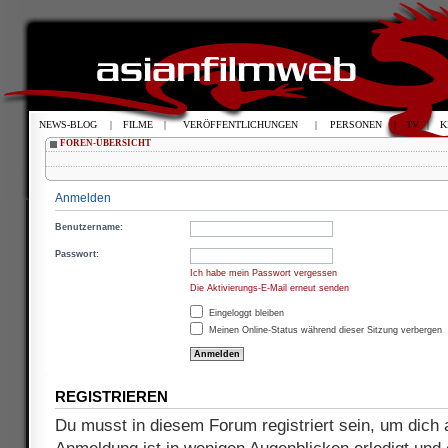
NEWS-BLOG
|
FILME
|
VERÖFFENTLICHUNGEN
|
PERSONEN
|
TV
|
K
FOREN-ÜBERSICHT
Anmelden
Benutzername:
Passwort:
Ich habe mein Passwort vergessen
Die Aktivierungs-E-Mail erneut senden
Eingeloggt bleiben
Meinen Online-Status während dieser Sitzung verbergen
REGISTRIEREN
Du musst in diesem Forum registriert sein, um dich