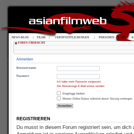
NEWS-BLOG
|
FILME
|
VERÖFFENTLICHUNGEN
|
PERSONEN
|
TV
|
K
FOREN-ÜBERSICHT
Anmelden
Benutzername:
Passwort:
Ich habe mein Passwort vergessen
Die Aktivierungs-E-Mail erneut senden
Eingeloggt bleiben
Meinen Online-Status während dieser Sitzung verbergen
REGISTRIEREN
Du musst in diesem Forum registriert sein, um dich