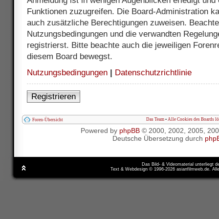
Anmeldung ist in wenigen Augenblicken erledigt und e
Funktionen zuzugreifen. Die Board-Administration ka
auch zusätzliche Berechtigungen zuweisen. Beachte 
Nutzungsbedingungen und die verwandten Regelunge
registrierst. Bitte beachte auch die jeweiligen Foren
diesem Board bewegst.
Nutzungsbedingungen
|
Datenschutzrichtlinie
Registrieren
Das Team
•
Alle Cookies des Boards l
Foren-Übersicht
Powered by
phpBB
© 2000, 2002, 2005, 20
Deutsche Übersetzung durch
php
Das Bild- & Videomaterial unterliegt 
Text & Webdesign © 1996-2026 asianfilmweb.de. All