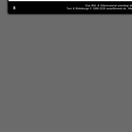
Das Bild- & Videomaterial unterliegt 
Text & Webdesign © 1996-2026 asianfilmweb.de. All