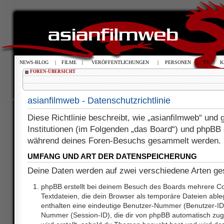
NEWS-BLOG
|
FILME
|
VERÖFFENTLICHUNGEN
|
PERSONEN
|
TV
|
K
FOREN-ÜBERSICHT
asianfilmweb - Datenschutzrichtlinie
Diese Richtlinie beschreibt, wie „asianfilmweb“ und 
Institutionen (im Folgenden „das Board“) und phpBB
während deines Foren-Besuchs gesammelt werden.
UMFANG UND ART DER DATENSPEICHERUNG
Deine Daten werden auf zwei verschiedene Arten g
phpBB erstellt bei deinem Besuch des Boards mehrere Coo
Textdateien, die dein Browser als temporäre Dateien able
enthalten eine eindeutige Benutzer-Nummer (Benutzer-ID
Nummer (Session-ID), die dir von phpBB automatisch zuge