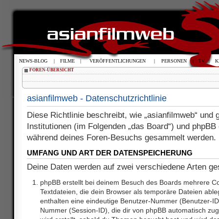
NEWS-BLOG
|
FILME
|
VERÖFFENTLICHUNGEN
|
PERSONEN
|
TV
|
K
FOREN-ÜBERSICHT
asianfilmweb - Datenschutzrichtlinie
Diese Richtlinie beschreibt, wie „asianfilmweb“ und 
Institutionen (im Folgenden „das Board“) und phpBB
während deines Foren-Besuchs gesammelt werden.
UMFANG UND ART DER DATENSPEICHERUNG
Deine Daten werden auf zwei verschiedene Arten g
phpBB erstellt bei deinem Besuch des Boards mehrere Coo
Textdateien, die dein Browser als temporäre Dateien able
enthalten eine eindeutige Benutzer-Nummer (Benutzer-ID
Nummer (Session-ID), die dir von phpBB automatisch zuge