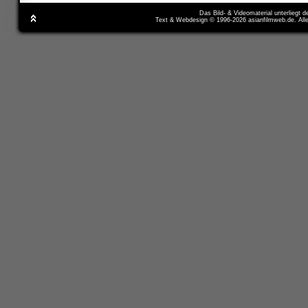
Das Bild- & Videomaterial unterliegt 
Text & Webdesign © 1996-2026 asianfilmweb.de. All