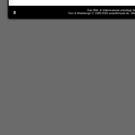
Das Bild- & Videomaterial unterliegt 
Text & Webdesign © 1996-2026 asianfilmweb.de. All