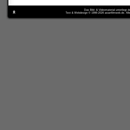
Das Bild- & Videomaterial unterliegt 
Text & Webdesign © 1996-2026 asianfilmweb.de. All