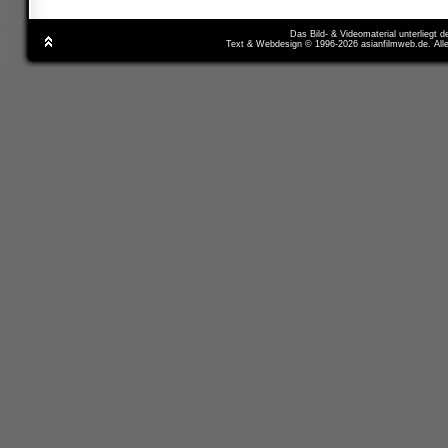
Das Bild- & Videomaterial unterliegt 
Text & Webdesign © 1996-2026 asianfilmweb.de. All