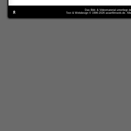
Das Bild- & Videomaterial unterliegt 
Text & Webdesign © 1996-2026 asianfilmweb.de. All