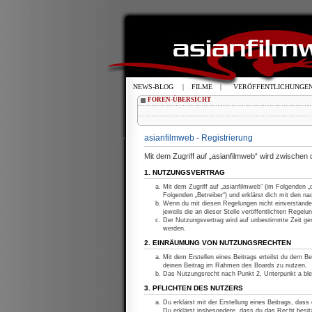
NEWS-BLOG
|
FILME
|
VERÖFFENTLICHUNGE
FOREN-ÜBERSICHT
asianfilmweb - Registrierung
Mit dem Zugriff auf „asianfilmweb“ wird zwischen
1. NUTZUNGSVERTRAG
Mit dem Zugriff auf „asianfilmweb“ (im Folgenden 
Folgenden „Betreiber“) und erklärst dich mit den 
Wenn du mit diesen Regelungen nicht einverstanden
jeweils die an dieser Stelle veröffentlichten Regelu
Der Nutzungsvertrag wird auf unbestimmte Zeit ges
werden.
2. EINRÄUMUNG VON NUTZUNGSRECHTEN
Mit dem Erstellen eines Beitrags erteilst du dem Be
deinen Beitrag im Rahmen des Boards zu nutzen.
Das Nutzungsrecht nach Punkt 2, Unterpunkt a bl
3. PFLICHTEN DES NUTZERS
Du erklärst mit der Erstellung eines Beitrags, dass
Du erklärst insbesondere, dass du das Recht besitz