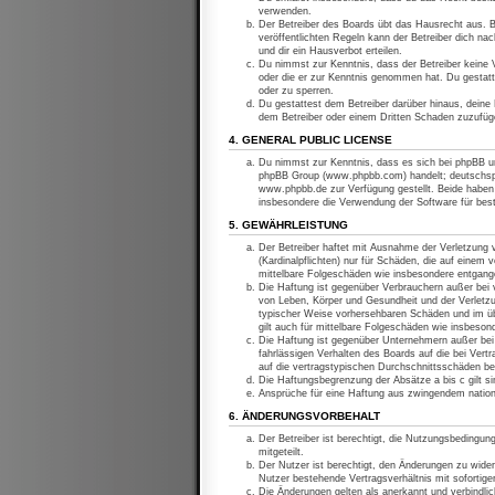
verwenden.
Der Betreiber des Boards übt das Hausrecht aus. 
veröffentlichten Regeln kann der Betreiber dich n
und dir ein Hausverbot erteilen.
Du nimmst zur Kenntnis, dass der Betreiber keine Ve
oder die er zur Kenntnis genommen hat. Du gestatt
oder zu sperren.
Du gestattest dem Betreiber darüber hinaus, deine 
dem Betreiber oder einem Dritten Schaden zuzufüg
4. GENERAL PUBLIC LICENSE
Du nimmst zur Kenntnis, dass es sich bei phpBB um
phpBB Group (www.phpbb.com) handelt; deutschspr
www.phpbb.de zur Verfügung gestellt. Beide haben 
insbesondere die Verwendung der Software für bes
5. GEWÄHRLEISTUNG
Der Betreiber haftet mit Ausnahme der Verletzung 
(Kardinalpflichten) nur für Schäden, die auf einem 
mittelbare Folgeschäden wie insbesondere entgan
Die Haftung ist gegenüber Verbrauchern außer bei v
von Leben, Körper und Gesundheit und der Verletzun
typischer Weise vorhersehbaren Schäden und im üb
gilt auch für mittelbare Folgeschäden wie insbeso
Die Haftung ist gegenüber Unternehmern außer bei 
fahrlässigen Verhalten des Boards auf die bei Ver
auf die vertragstypischen Durchschnittsschäden be
Die Haftungsbegrenzung der Absätze a bis c gilt si
Ansprüche für eine Haftung aus zwingendem nation
6. ÄNDERUNGSVORBEHALT
Der Betreiber ist berechtigt, die Nutzungsbedingun
mitgeteilt.
Der Nutzer ist berechtigt, den Änderungen zu wide
Nutzer bestehende Vertragsverhältnis mit sofortige
Die Änderungen gelten als anerkannt und verbindl