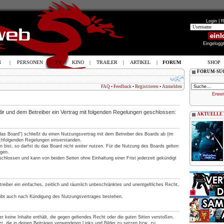
Login |
R
Eingelogg
N
|
PERSONEN
|
TV
|
KINO
|
TRAILER
|
ARTIKEL
|
FORUM
SHOP
FORUM-SU
FAQ
•
Feedback
•
Registrieren
•
Anmelden
Erwei
 dir und dem Betreiber ein Vertrag mit folgenden Regelungen geschlossen:
AKTUELLE
„das Board“) schließt du einen Nutzungsvertrag mit dem Betreiber des Boards ab (im
nachfolgenden Regelungen einverstanden.
 bist, so darfst du das Board nicht weiter nutzen. Für die Nutzung des Boards gelten
ngen.
chlossen und kann von beiden Seiten ohne Einhaltung einer Frist jederzeit gekündigt
treiber ein einfaches, zeitlich und räumlich unbeschränktes und unentgeltliches Recht,
eibt auch nach Kündigung des Nutzungsvertrages bestehen.
 er keine Inhalte enthält, die gegen geltendes Recht oder die guten Sitten verstoßen.
t, die in deinen Beiträgen verwendeten Links und Bilder zu setzen bzw. zu