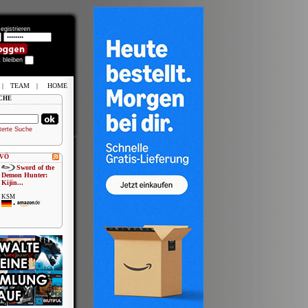
egistrieren
t bleiben
|
TEAM
|
HOME
CHE
terte Suche
 VÖ
Sword of the
Demon Hunter:
Kijin...
KSM
•