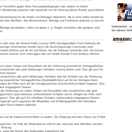
Bei Verstößen gegen diese Nutzungsbedingungen oder anderer im Board
ach Abmahnung zeitweise oder dauerhaft von der Nutzung dieses Boards ausschließen
rantwortung für die Inhalte von Beiträgen übernimmt, die er nicht selbst erstellt hat
est dem Betreiber, dein Benutzerkonto, Beiträge und Funktionen jederzeit zu löschen
Unterstütze 
Beiträge abzuändern, sofern sie gegen o. g. Regeln verstoßen oder geeignet sind,
bei diesen On
en.
 eine unter der General Public License (GPL) bereitgestellten Foren-Software der
achige Informationen werden durch die deutschsprachige Community unter
keinen Einfluss auf die Art und Weise, wie die Software verwendet wird. Sie können
timmte Zwecke nicht untersagen oder auf Inhalte fremder Foren Einfluss nehmen.
von Leben, Körper und Gesundheit und der Verletzung wesentlicher Vertragspflichten
vorsätzlichen oder grob fahrlässigen Verhalten zurückzuführen sind. Dies gilt auch für
genen Gewinn.
orsätzlichen oder grob fahrlässigen Verhalten oder bei Schäden aus der Verletzung
g wesentlicher Vertragspflichten (Kardinalpflichten) auf die bei Vertragsschluss
rigen der Höhe nach auf die vertragstypischen Durchschnittsschäden begrenzt. Dies
ndere entgangenen Gewinn.
der Verletzung von Leben, Körper und Gesundheit oder vorsätzlichen oder grob
tragsschluss typischerweise vorhersehbaren Schäden und im Übrigen der Höhe nach
grenzt. Dies gilt auch für mittelbare Schäden, insbesondere entgangenen Gewinn.
nngemäß auch zugunsten der Mitarbeiter und Erfüllungsgehilfen des Betreibers.
alem Recht bleiben unberührt.
gen und die Datenschutzrichtlinie zu ändern. Die Änderung wird dem Nutzer per E-Mail
rsprechen. Im Falle des Widerspruchs erlischt das zwischen dem Betreiber und dem
r Wirkung.
ich, wenn der Nutzer den Änderungen zugestimmt hat.