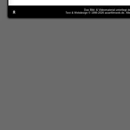
Das Bild- & Videomaterial unterliegt 
Text & Webdesign © 1996-2026 asianfilmweb.de. All