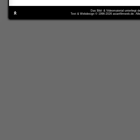
Das Bild- & Videomaterial unterliegt 
Text & Webdesign © 1996-2026 asianfilmweb.de. All