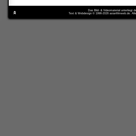
Das Bild- & Videomaterial unterliegt 
Text & Webdesign © 1996-2026 asianfilmweb.de. All