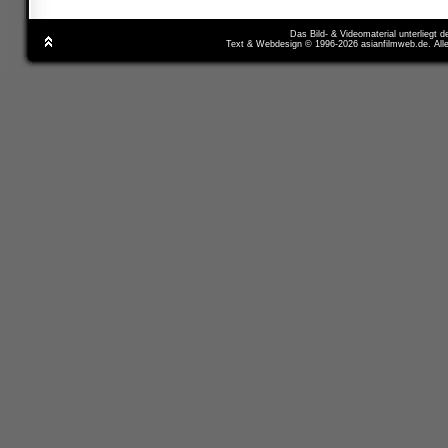
Das Bild- & Videomaterial unterliegt 
Text & Webdesign © 1996-2026 asianfilmweb.de. All