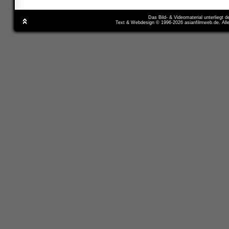
Das Bild- & Videomaterial unterliegt 
Text & Webdesign © 1996-2026 asianfilmweb.de. All