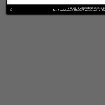
Das Bild- & Videomaterial unterliegt 
Text & Webdesign © 1996-2026 asianfilmweb.de. All