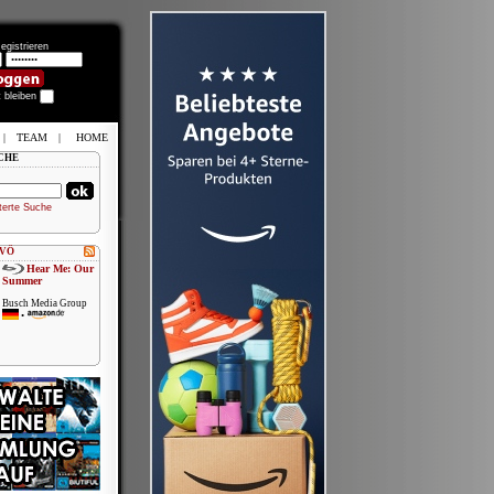
egistrieren
t bleiben
|
TEAM
|
HOME
CHE
terte Suche
 VÖ
Hear Me: Our
Summer
Busch Media Group
•