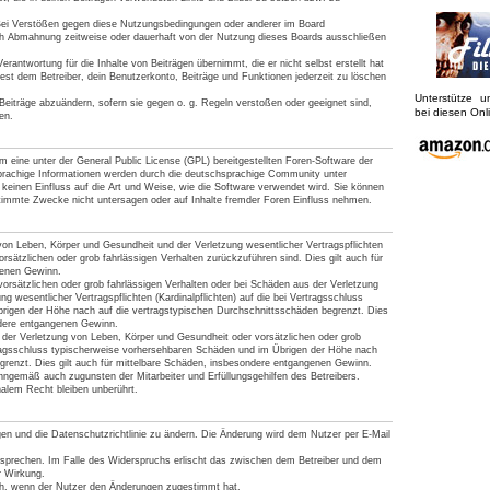
Bei Verstößen gegen diese Nutzungsbedingungen oder anderer im Board
ach Abmahnung zeitweise oder dauerhaft von der Nutzung dieses Boards ausschließen
rantwortung für die Inhalte von Beiträgen übernimmt, die er nicht selbst erstellt hat
est dem Betreiber, dein Benutzerkonto, Beiträge und Funktionen jederzeit zu löschen
Unterstütze 
Beiträge abzuändern, sofern sie gegen o. g. Regeln verstoßen oder geeignet sind,
bei diesen On
en.
 eine unter der General Public License (GPL) bereitgestellten Foren-Software der
achige Informationen werden durch die deutschsprachige Community unter
keinen Einfluss auf die Art und Weise, wie die Software verwendet wird. Sie können
timmte Zwecke nicht untersagen oder auf Inhalte fremder Foren Einfluss nehmen.
von Leben, Körper und Gesundheit und der Verletzung wesentlicher Vertragspflichten
vorsätzlichen oder grob fahrlässigen Verhalten zurückzuführen sind. Dies gilt auch für
genen Gewinn.
orsätzlichen oder grob fahrlässigen Verhalten oder bei Schäden aus der Verletzung
g wesentlicher Vertragspflichten (Kardinalpflichten) auf die bei Vertragsschluss
rigen der Höhe nach auf die vertragstypischen Durchschnittsschäden begrenzt. Dies
ndere entgangenen Gewinn.
der Verletzung von Leben, Körper und Gesundheit oder vorsätzlichen oder grob
tragsschluss typischerweise vorhersehbaren Schäden und im Übrigen der Höhe nach
grenzt. Dies gilt auch für mittelbare Schäden, insbesondere entgangenen Gewinn.
nngemäß auch zugunsten der Mitarbeiter und Erfüllungsgehilfen des Betreibers.
alem Recht bleiben unberührt.
gen und die Datenschutzrichtlinie zu ändern. Die Änderung wird dem Nutzer per E-Mail
rsprechen. Im Falle des Widerspruchs erlischt das zwischen dem Betreiber und dem
r Wirkung.
ich, wenn der Nutzer den Änderungen zugestimmt hat.