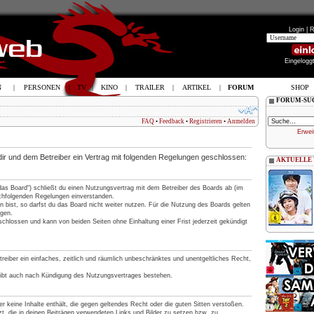
Login |
R
Eingelogg
N
|
PERSONEN
|
TV
|
KINO
|
TRAILER
|
ARTIKEL
|
FORUM
SHOP
FORUM-SU
FAQ
•
Feedback
•
Registrieren
•
Anmelden
Erwei
 dir und dem Betreiber ein Vertrag mit folgenden Regelungen geschlossen:
AKTUELLE
„das Board“) schließt du einen Nutzungsvertrag mit dem Betreiber des Boards ab (im
nachfolgenden Regelungen einverstanden.
 bist, so darfst du das Board nicht weiter nutzen. Für die Nutzung des Boards gelten
ngen.
chlossen und kann von beiden Seiten ohne Einhaltung einer Frist jederzeit gekündigt
treiber ein einfaches, zeitlich und räumlich unbeschränktes und unentgeltliches Recht,
eibt auch nach Kündigung des Nutzungsvertrages bestehen.
 er keine Inhalte enthält, die gegen geltendes Recht oder die guten Sitten verstoßen.
t, die in deinen Beiträgen verwendeten Links und Bilder zu setzen bzw. zu