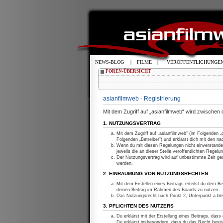
NEWS-BLOG
|
FILME
|
VERÖFFENTLICHUNGE
FOREN-ÜBERSICHT
asianfilmweb - Registrierung
Mit dem Zugriff auf „asianfilmweb“ wird zwischen
1. NUTZUNGSVERTRAG
Mit dem Zugriff auf „asianfilmweb“ (im Folgenden 
Folgenden „Betreiber“) und erklärst dich mit den 
Wenn du mit diesen Regelungen nicht einverstanden
jeweils die an dieser Stelle veröffentlichten Regelu
Der Nutzungsvertrag wird auf unbestimmte Zeit ges
werden.
2. EINRÄUMUNG VON NUTZUNGSRECHTEN
Mit dem Erstellen eines Beitrags erteilst du dem Be
deinen Beitrag im Rahmen des Boards zu nutzen.
Das Nutzungsrecht nach Punkt 2, Unterpunkt a bl
3. PFLICHTEN DES NUTZERS
Du erklärst mit der Erstellung eines Beitrags, dass
Du erklärst insbesondere, dass du das Recht besitz