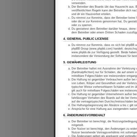
verwenden.
Der Betreiber des Boards übt das Hausrecht aus. 
veröffentlichten Regeln kann der Betreiber dich n
und dir ein Hausverbot erteilen.
Du nimmst zur Kenntnis, dass der Betreiber keine Ve
oder die er zur Kenntnis genommen hat. Du gestatt
oder zu sperren.
Du gestattest dem Betreiber darüber hinaus, deine 
dem Betreiber oder einem Dritten Schaden zuzufüg
4. GENERAL PUBLIC LICENSE
Du nimmst zur Kenntnis, dass es sich bei phpBB um
phpBB Group (www.phpbb.com) handelt; deutschspr
www.phpbb.de zur Verfügung gestellt. Beide haben 
insbesondere die Verwendung der Software für bes
5. GEWÄHRLEISTUNG
Der Betreiber haftet mit Ausnahme der Verletzung 
(Kardinalpflichten) nur für Schäden, die auf einem 
mittelbare Folgeschäden wie insbesondere entgan
Die Haftung ist gegenüber Verbrauchern außer bei v
von Leben, Körper und Gesundheit und der Verletzun
typischer Weise vorhersehbaren Schäden und im üb
gilt auch für mittelbare Folgeschäden wie insbeso
Die Haftung ist gegenüber Unternehmern außer bei 
fahrlässigen Verhalten des Boards auf die bei Ver
auf die vertragstypischen Durchschnittsschäden be
Die Haftungsbegrenzung der Absätze a bis c gilt si
Ansprüche für eine Haftung aus zwingendem nation
6. ÄNDERUNGSVORBEHALT
Der Betreiber ist berechtigt, die Nutzungsbedingun
mitgeteilt.
Der Nutzer ist berechtigt, den Änderungen zu wide
Nutzer bestehende Vertragsverhältnis mit sofortige
Die Änderungen gelten als anerkannt und verbindl