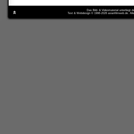
Das Bild- & Videomaterial unterliegt 
Text & Webdesign © 1996-2026 asianfilmweb.de. All