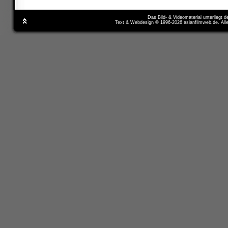
Das Bild- & Videomaterial unterliegt 
Text & Webdesign © 1996-2026 asianfilmweb.de. All