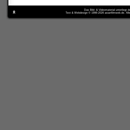
Das Bild- & Videomaterial unterliegt 
Text & Webdesign © 1996-2026 asianfilmweb.de. All