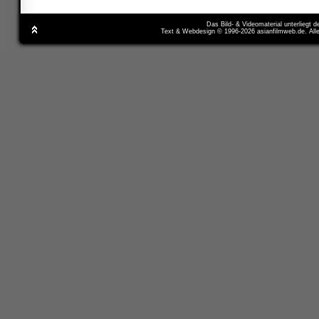
Das Bild- & Videomaterial unterliegt 
Text & Webdesign © 1996-2026 asianfilmweb.de. All