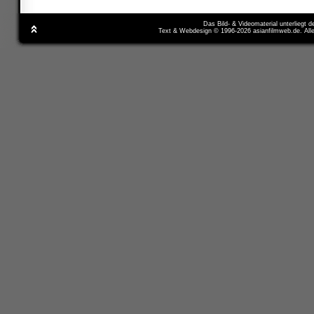
Das Bild- & Videomaterial unterliegt 
Text & Webdesign © 1996-2026 asianfilmweb.de. All