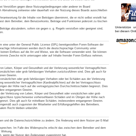
Bei Verstößen gegen diese Nutzungsbedingungen oder anderer im Board
ach Abmahnung zeitweise oder dauerhaft von der Nutzung dieses Boards ausschließen
rantwortung für die Inhalte von Beiträgen übernimmt, die er nicht selbst erstellt hat
est dem Betreiber, dein Benutzerkonto, Beiträge und Funktionen jederzeit zu löschen
Unterstütze 
Beiträge abzuändern, sofern sie gegen o. g. Regeln verstoßen oder geeignet sind,
bei diesen On
en.
 eine unter der General Public License (GPL) bereitgestellten Foren-Software der
achige Informationen werden durch die deutschsprachige Community unter
keinen Einfluss auf die Art und Weise, wie die Software verwendet wird. Sie können
timmte Zwecke nicht untersagen oder auf Inhalte fremder Foren Einfluss nehmen.
von Leben, Körper und Gesundheit und der Verletzung wesentlicher Vertragspflichten
vorsätzlichen oder grob fahrlässigen Verhalten zurückzuführen sind. Dies gilt auch für
genen Gewinn.
orsätzlichen oder grob fahrlässigen Verhalten oder bei Schäden aus der Verletzung
g wesentlicher Vertragspflichten (Kardinalpflichten) auf die bei Vertragsschluss
rigen der Höhe nach auf die vertragstypischen Durchschnittsschäden begrenzt. Dies
ndere entgangenen Gewinn.
der Verletzung von Leben, Körper und Gesundheit oder vorsätzlichen oder grob
tragsschluss typischerweise vorhersehbaren Schäden und im Übrigen der Höhe nach
grenzt. Dies gilt auch für mittelbare Schäden, insbesondere entgangenen Gewinn.
nngemäß auch zugunsten der Mitarbeiter und Erfüllungsgehilfen des Betreibers.
alem Recht bleiben unberührt.
gen und die Datenschutzrichtlinie zu ändern. Die Änderung wird dem Nutzer per E-Mail
rsprechen. Im Falle des Widerspruchs erlischt das zwischen dem Betreiber und dem
r Wirkung.
ich, wenn der Nutzer den Änderungen zugestimmt hat.