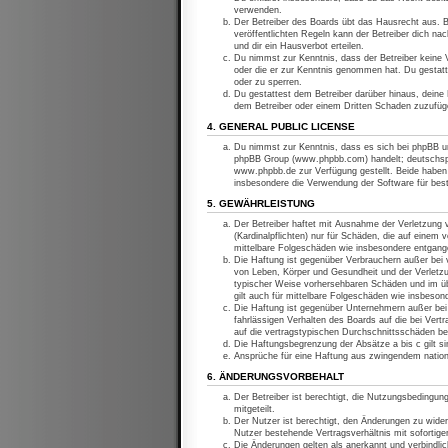
verwenden.
Der Betreiber des Boards übt das Hausrecht aus. 
veröffentlichten Regeln kann der Betreiber dich n
und dir ein Hausverbot erteilen.
Du nimmst zur Kenntnis, dass der Betreiber keine Ve
oder die er zur Kenntnis genommen hat. Du gestatt
oder zu sperren.
Du gestattest dem Betreiber darüber hinaus, deine 
dem Betreiber oder einem Dritten Schaden zuzufüg
4. GENERAL PUBLIC LICENSE
Du nimmst zur Kenntnis, dass es sich bei phpBB um
phpBB Group (www.phpbb.com) handelt; deutschspr
www.phpbb.de zur Verfügung gestellt. Beide haben 
insbesondere die Verwendung der Software für bes
5. GEWÄHRLEISTUNG
Der Betreiber haftet mit Ausnahme der Verletzung 
(Kardinalpflichten) nur für Schäden, die auf einem 
mittelbare Folgeschäden wie insbesondere entgan
Die Haftung ist gegenüber Verbrauchern außer bei v
von Leben, Körper und Gesundheit und der Verletzun
typischer Weise vorhersehbaren Schäden und im üb
gilt auch für mittelbare Folgeschäden wie insbeso
Die Haftung ist gegenüber Unternehmern außer bei 
fahrlässigen Verhalten des Boards auf die bei Ver
auf die vertragstypischen Durchschnittsschäden be
Die Haftungsbegrenzung der Absätze a bis c gilt si
Ansprüche für eine Haftung aus zwingendem nation
6. ÄNDERUNGSVORBEHALT
Der Betreiber ist berechtigt, die Nutzungsbedingun
mitgeteilt.
Der Nutzer ist berechtigt, den Änderungen zu wide
Nutzer bestehende Vertragsverhältnis mit sofortige
Die Änderungen gelten als anerkannt und verbindl