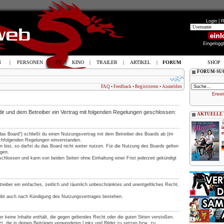
Login |
R
Eingelogg
N
|
PERSONEN
|
TV
|
KINO
|
TRAILER
|
ARTIKEL
|
FORUM
SHOP
FORUM-SU
FAQ
•
Feedback
•
Registrieren
•
Anmelden
Erwei
 dir und dem Betreiber ein Vertrag mit folgenden Regelungen geschlossen:
AKTUELLE
i
e
„das Board“) schließt du einen Nutzungsvertrag mit dem Betreiber des Boards ab (im
nachfolgenden Regelungen einverstanden.
B
 bist, so darfst du das Board nicht weiter nutzen. Für die Nutzung des Boards gelten
ngen.
chlossen und kann von beiden Seiten ohne Einhaltung einer Frist jederzeit gekündigt
treiber ein einfaches, zeitlich und räumlich unbeschränktes und unentgeltliches Recht,
eibt auch nach Kündigung des Nutzungsvertrages bestehen.
 er keine Inhalte enthält, die gegen geltendes Recht oder die guten Sitten verstoßen.
t, die in deinen Beiträgen verwendeten Links und Bilder zu setzen bzw. zu