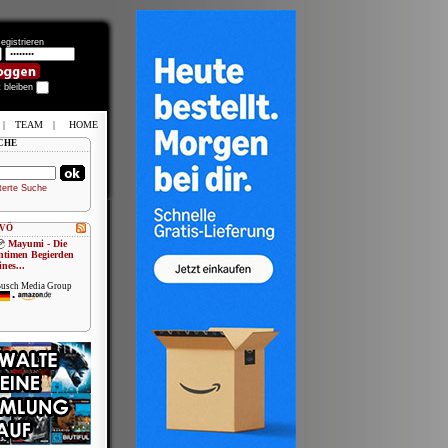
egistrieren
t bleiben
|
TEAM
|
HOME
CHE
terte Suche
 VÖ
Mayumi - Die
ntimen Begierden
ines...
usch Media Group
•