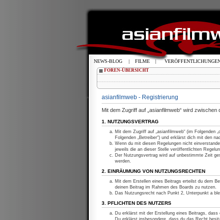
NEWS-BLOG
|
FILME
|
VERÖFFENTLICHUNGE
FOREN-ÜBERSICHT
asianfilmweb - Registrierung
Mit dem Zugriff auf „asianfilmweb“ wird zwischen
1. NUTZUNGSVERTRAG
Mit dem Zugriff auf „asianfilmweb“ (im Folgenden 
Folgenden „Betreiber“) und erklärst dich mit den 
Wenn du mit diesen Regelungen nicht einverstanden
jeweils die an dieser Stelle veröffentlichten Regelu
Der Nutzungsvertrag wird auf unbestimmte Zeit ges
werden.
2. EINRÄUMUNG VON NUTZUNGSRECHTEN
Mit dem Erstellen eines Beitrags erteilst du dem Be
deinen Beitrag im Rahmen des Boards zu nutzen.
Das Nutzungsrecht nach Punkt 2, Unterpunkt a bl
3. PFLICHTEN DES NUTZERS
Du erklärst mit der Erstellung eines Beitrags, dass
Du erklärst insbesondere, dass du das Recht besitz