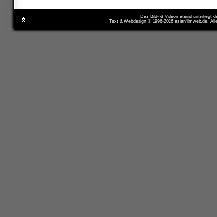
Das Bild- & Videomaterial unterliegt 
Text & Webdesign © 1996-2026 asianfilmweb.de. All