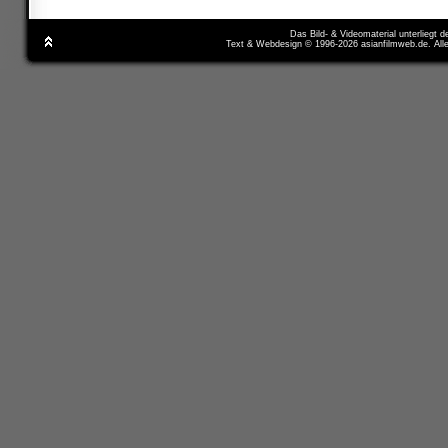
Das Bild- & Videomaterial unterliegt 
Text & Webdesign © 1996-2026 asianfilmweb.de. All