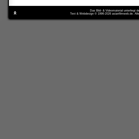
Das Bild- & Videomaterial unterliegt 
Text & Webdesign © 1996-2026 asianfilmweb.de. All