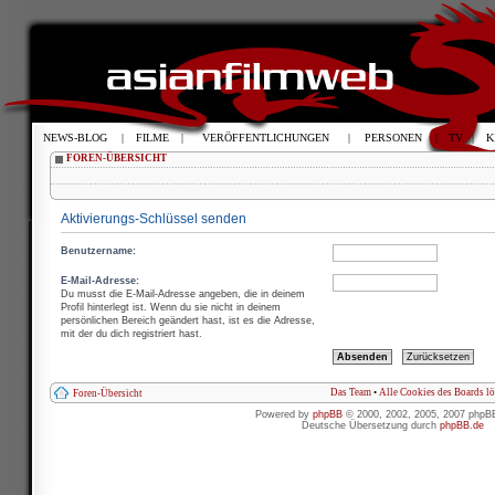
NEWS-BLOG
|
FILME
|
VERÖFFENTLICHUNGEN
|
PERSONEN
|
TV
|
K
FOREN-ÜBERSICHT
Aktivierungs-Schlüssel senden
Benutzername:
E-Mail-Adresse:
Du musst die E-Mail-Adresse angeben, die in deinem
Profil hinterlegt ist. Wenn du sie nicht in deinem
persönlichen Bereich geändert hast, ist es die Adresse,
mit der du dich registriert hast.
Das Team
•
Alle Cookies des Boards l
Foren-Übersicht
Powered by
phpBB
© 2000, 2002, 2005, 2007 phpB
Deutsche Übersetzung durch
phpBB.de