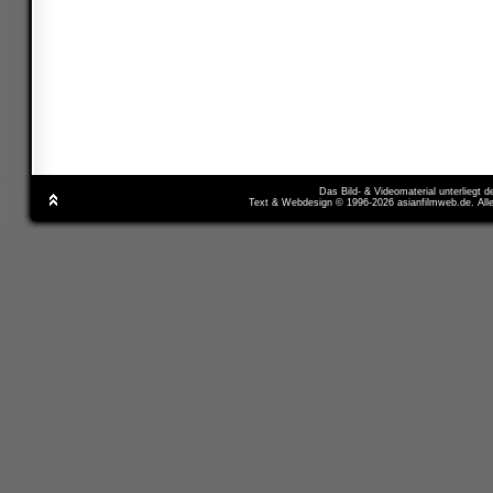
Das Bild- & Videomaterial unterliegt 
Text & Webdesign © 1996-2026 asianfilmweb.de. All