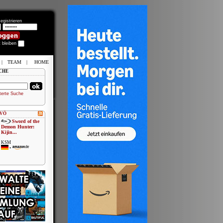
egistrieren
t bleiben
|
TEAM
|
HOME
CHE
terte Suche
 VÖ
Sword of the
Demon Hunter:
Kijin...
KSM
•