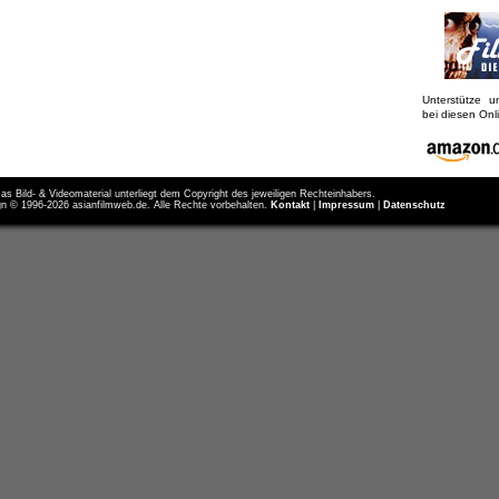
Unterstütze 
bei diesen On
as Bild- & Videomaterial unterliegt dem Copyright des jeweiligen Rechteinhabers.
n © 1996-2026 asianfilmweb.de. Alle Rechte vorbehalten.
Kontakt
|
Impressum
|
Datenschutz