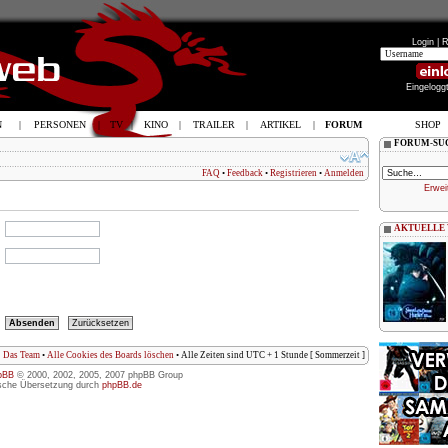
Login |
R
Eingelogg
N
|
PERSONEN
|
TV
|
KINO
|
TRAILER
|
ARTIKEL
|
FORUM
SHOP
FORUM-SU
FAQ
•
Feedback
•
Registrieren
•
Anmelden
Erwei
AKTUELLE
Das Team
•
Alle Cookies des Boards löschen
• Alle Zeiten sind UTC + 1 Stunde [ Sommerzeit ]
pBB
© 2000, 2002, 2005, 2007 phpBB Group
sche Übersetzung durch
phpBB.de