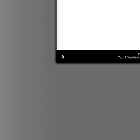
D
Text & Webdesig