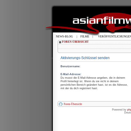
NEWS-BLOG
|
FILME
|
VERÖFFENTLICHUNGE
FOREN-ÜBERSICHT
Aktivierungs-Schlüssel senden
Benutzername:
E-Mail-Adresse:
Du musst die E-Mail-Adresse angeben, die in deinem
Profil hinterlegt ist. Wenn du sie nicht in deinem
persönlichen Bereich geändert hast, ist es die Adresse,
mit der du dich registriert hast.
Foren-Übersicht
Powered by
ph
Deut