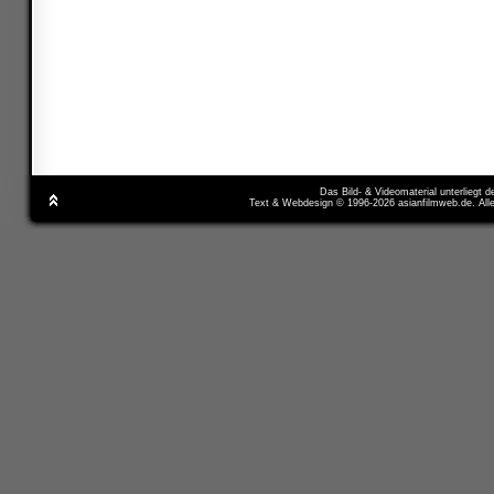
Das Bild- & Videomaterial unterliegt 
Text & Webdesign © 1996-2026 asianfilmweb.de. All